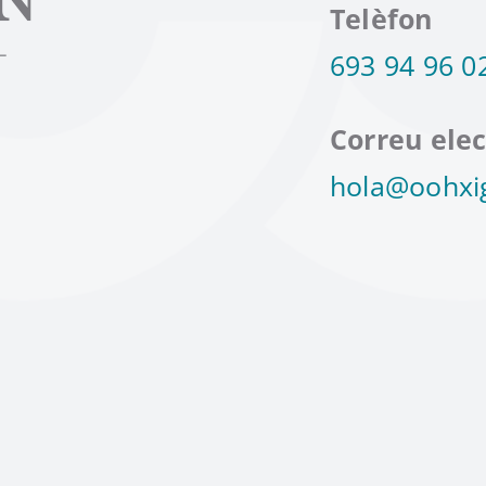
Telèfon
693 94 96 0
Correu elec
hola@oohxi