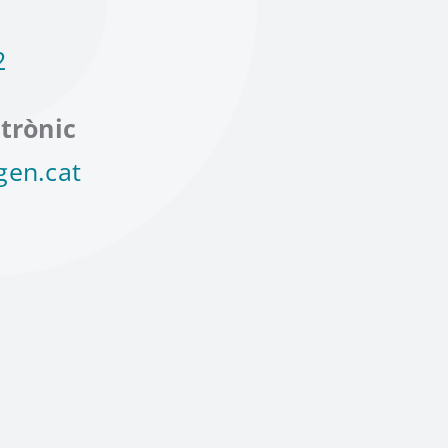
2
trònic
gen.cat