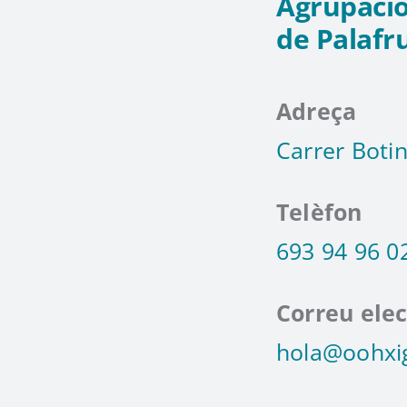
Agrupació
de Palafr
Adreça
Carrer Botin
Telèfon
693 94 96 0
Correu elec
hola@oohxi