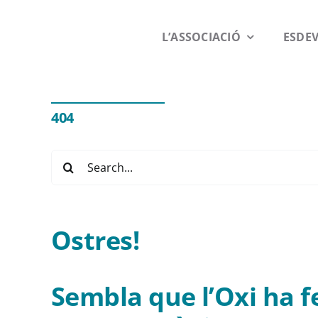
Saltar
al
L’ASSOCIACIÓ
ESDE
contenido
404
Buscar:
Ostres!
Sembla que l’Oxi ha f