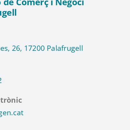
 de Comerç i Negoci
ugell
es, 26, 17200 Palafrugell
2
trònic
gen.cat