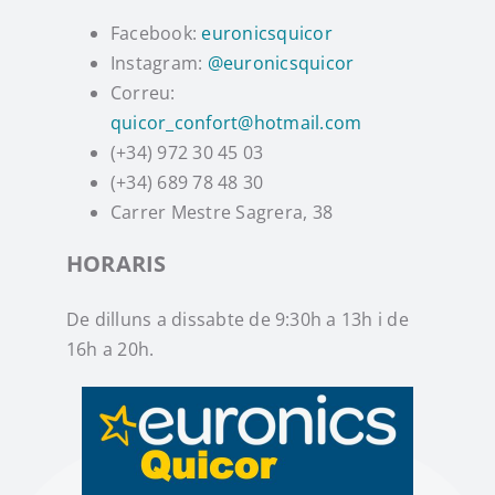
Facebook:
euronicsquicor
Instagram
Instagram:
@euronicsquicor
Correu:
TikTok
quicor_confort@hotmail.com
(+34) 972 30 45 03
(+34) 689 78 48 30
Youtube
Carrer Mestre Sagrera, 38
HORARIS
De dilluns a dissabte de 9:30h a 13h i de
16h a 20h.