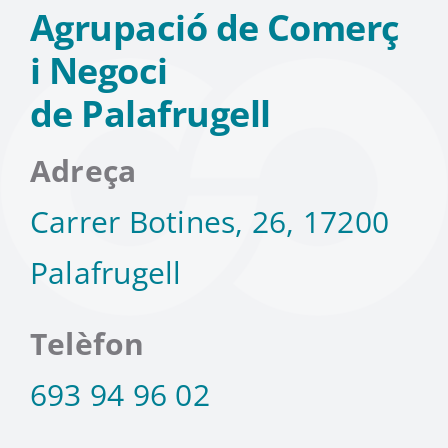
Agrupació de Comerç
Instagram
i Negoci
de Palafrugell
TikTok
Adreça
Youtube
Carrer Botines, 26, 17200
Palafrugell
Telèfon
693 94 96 02