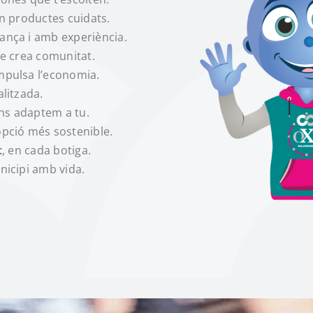
en productes cuidats.
ança i amb experiència.
ue crea comunitat.
impulsa l’economia.
alitzada.
ens adaptem a tu.
’opció més sostenible.
t
, en cada botiga.
nicipi amb vida.