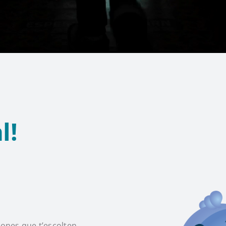
l!
ones que t’escolten.