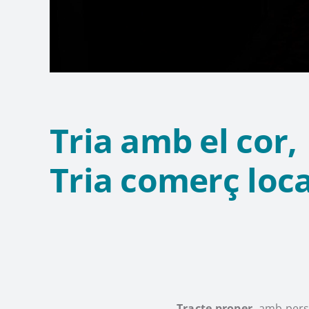
Tria amb el cor,
Tria comerç loca
Tracte proper
, amb pers