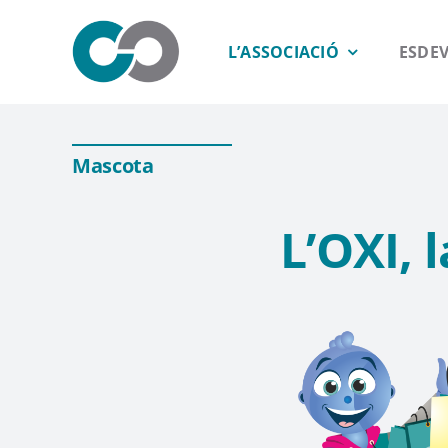
Saltar
al
L’ASSOCIACIÓ
ESDE
contenido
Mascota
L’OXI, 