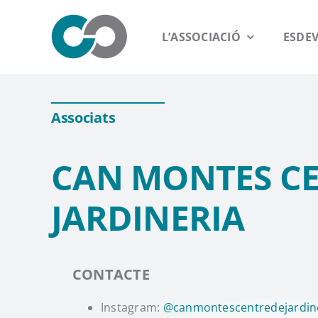
Saltar
al
L’ASSOCIACIÓ
ESDE
contenido
Associats
CAN MONTES CE
JARDINERIA
CONTACTE
Instagram:
@canmontescentredejardin