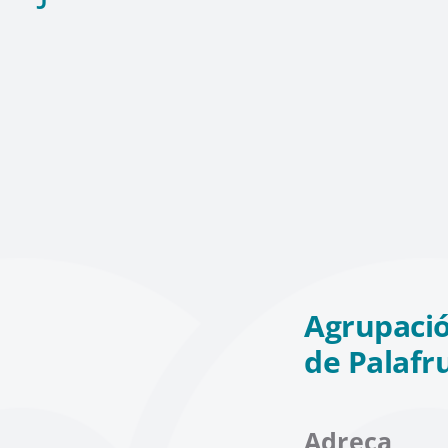
Agrupació
de Palafr
Adreça