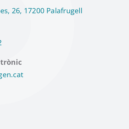
es, 26, 17200 Palafrugell
2
trònic
gen.cat