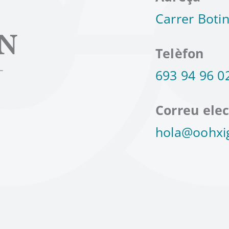
Carrer Botin
Telèfon
693 94 96 0
Correu elec
hola@oohxi