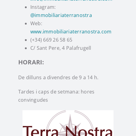
Instagram:
Instagram
@immobiliariaterranostra
Web:
www.immobiliariaterranostra.com
TikTok
(+34) 669 26 58 65
C/ Sant Pere, 4 Palafrugell
Youtube
HORARI:
De dilluns a divendres de 9 a 14 h.
Tardes i caps de setmana: hores
convingudes