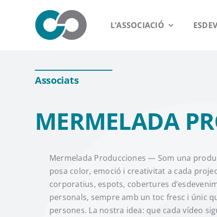
Saltar
al
L’ASSOCIACIÓ
ESDE
contenido
Associats
MERMELADA PR
Mermelada Producciones — Som una produc
posa color, emoció i creativitat a cada proje
corporatius, espots, cobertures d’esdevenim
personals, sempre amb un toc fresc i únic 
persones. La nostra idea: que cada vídeo si