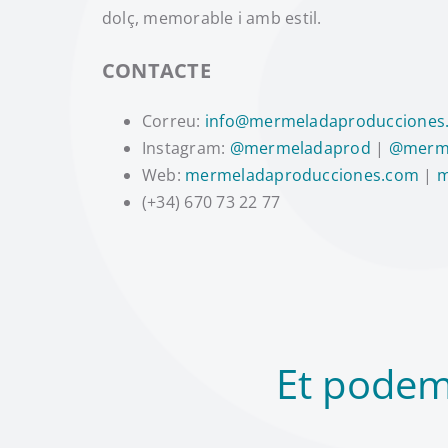
dolç, memorable i amb estil.
CONTACTE
Correu:
info@mermeladaproducciones
Instagram:
@mermeladaprod
|
@merm
Web:
mermeladaproducciones.com
|
m
(+34) 670 73 22 77
Et podem