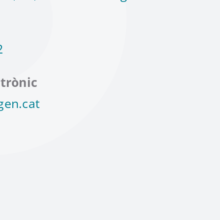
2
trònic
gen.cat