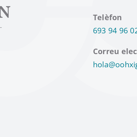
Telèfon
693 94 96 0
Correu elec
hola@oohxi