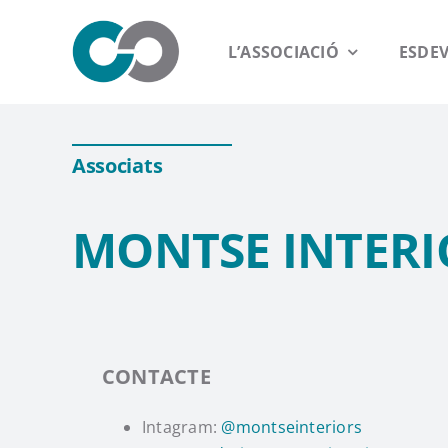
Saltar
al
L’ASSOCIACIÓ
ESDE
contenido
Associats
MONTSE INTERI
CONTACTE
Intagram:
@montseinteriors