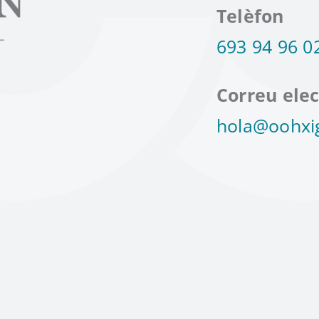
Telèfon
693 94 96 0
Correu elec
hola@oohxi