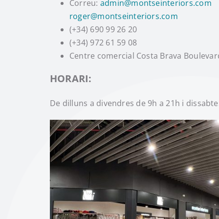
Correu:
admin@montseinteriors.com
roger@montseinteriors.com
(+34) 690 99 26 20
(+34) 972 61 59 08
Centre comercial Costa Brava Boulevard
HORARI:
De dilluns a divendres de 9h a 21h i dissabt