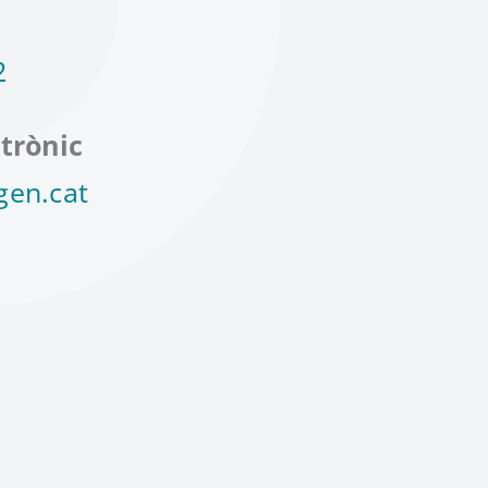
2
trònic
gen.cat