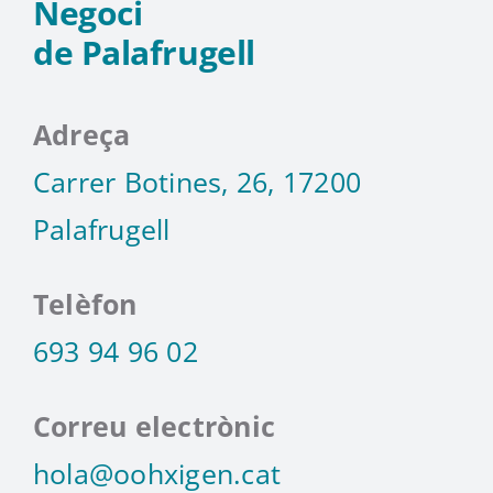
Negoci
de Palafrugell
Adreça
Carrer Botines, 26, 17200
Palafrugell
Telèfon
693 94 96 02
Correu electrònic
hola@oohxigen.cat