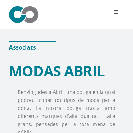
Saltar
al
Toggle
contenido
Navigat
L’associació
Associats
Esdeveniments
MODAS ABRIL
Associats
Notícies
Benvingudes a Abril, una botiga en la qual
podreu trobar tot tipus de moda per a
Uneix-te
dona. La nostra botiga tracta amb
diferents marques d’alta qualitat i talla
grans, pensades per a tota mena de
Contacte
públic.