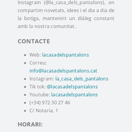
Instagram (@la_casa_dels_pantalons), on
compartim novetats, idees i el dia a dia de
la botiga, mantenint un diàleg constant
amb la nostra comunitat.
CONTACTE
Web:
lacasadelspantalons
Correu:
info@lacasadelspantalons.cat
Instagram:
la_casa_dels_pantalons
Tik tok:
@lacasadelspantalons
Youtube:
lacasadelspantalons
(+34) 972 30 27 46
C/ Notaria, 1
HORARI: