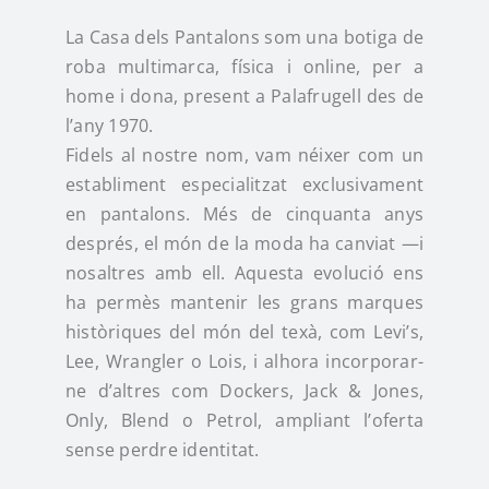
La Casa dels Pantalons som una botiga de
Instagram
roba multimarca, física i online, per a
home i dona, present a Palafrugell des de
TikTok
l’any 1970.
Fidels al nostre nom, vam néixer com un
establiment especialitzat exclusivament
Youtube
en pantalons. Més de cinquanta anys
després, el món de la moda ha canviat —i
nosaltres amb ell. Aquesta evolució ens
ha permès mantenir les grans marques
històriques del món del texà, com Levi’s,
Lee, Wrangler o Lois, i alhora incorporar-
ne d’altres com Dockers, Jack & Jones,
Only, Blend o Petrol, ampliant l’oferta
sense perdre identitat.