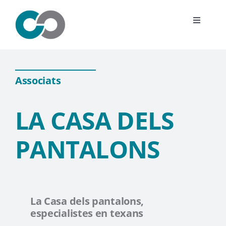
Saltar
al
Toggle
contenido
Navigat
L’associació
Associats
Esdeveniments
LA CASA DELS
Associats
PANTALONS
Notícies
Uneix-te
La Casa dels pantalons,
especialistes en texans
Contacte