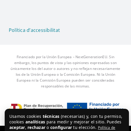
Política d’accessibilitat
Financiado por la Unión Europea – NextGenerationEU. Sin
embargo, los puntos de vista y las opiniones expresadas son
únicamente los del autor o autores y no reflejan necesariamente
los de la Unión Europea o la Comisión Europea. Ni la Unión
Europea ni la Comisión Europea pueden ser consideradas
responsables de las mismas.
Usamos cookies
técnicas
(necesarias) y, con tu permiso,
cookies
analíticas
para medir y mejorar el sitio. Puedes
aceptar
,
rechazar
o
configurar
tu elección.
Política de
Aviso legal
·
Política de privacidad
·
Política de cookies