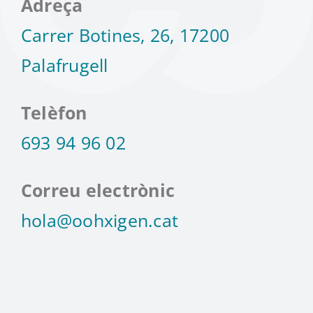
Adreça
Carrer Botines, 26, 17200
Palafrugell
Telèfon
693 94 96 02
Correu electrònic
hola@oohxigen.cat