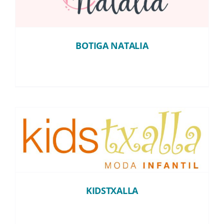
Instagram
BOTIGA NATALIA
TikTok
Youtube
KIDSTXALLA
KIDSTXALLA