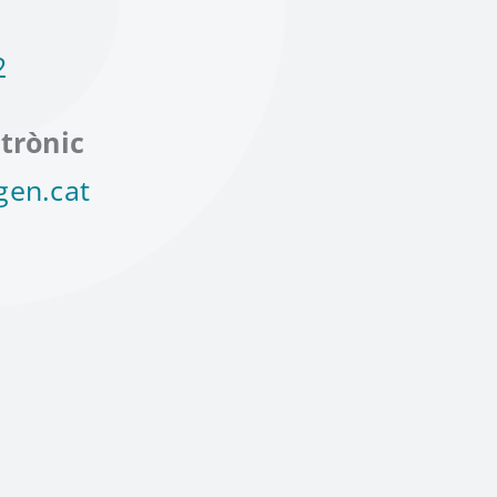
2
trònic
gen.cat