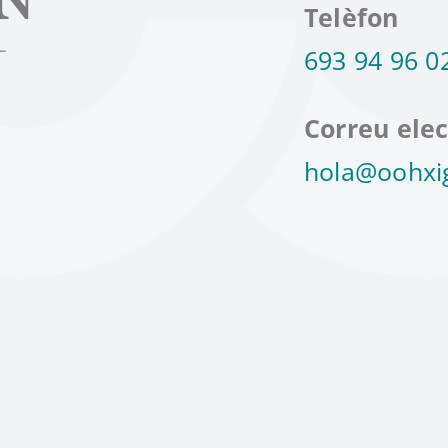
Telèfon
693 94 96 0
Correu elec
hola@oohxi