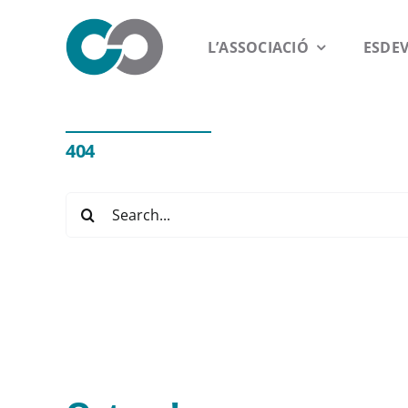
Saltar
al
L’ASSOCIACIÓ
ESDE
contenido
404
Buscar: