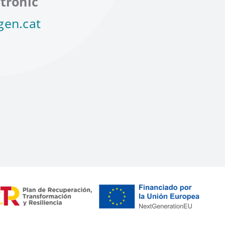
trònic
gen.cat