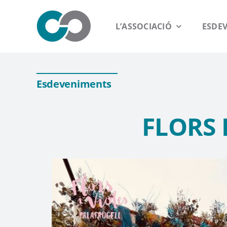
Saltar
al
L’ASSOCIACIÓ
ESDE
contenido
Esdeveniments
FLORS 