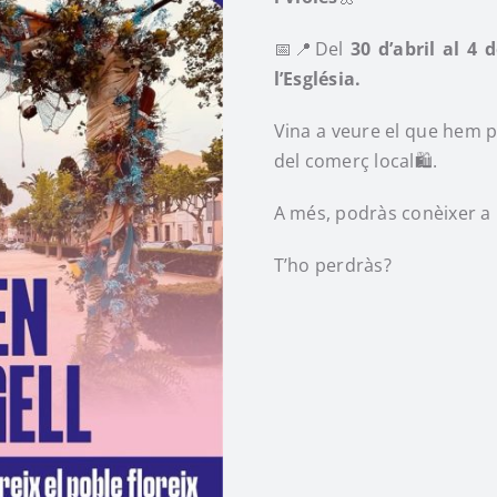
📅📍Del
30 d’abril al 4 
l’Església.
Vina a veure el que hem pr
del comerç local🛍️.
A més, podràs conèixer a l
T’ho perdràs?